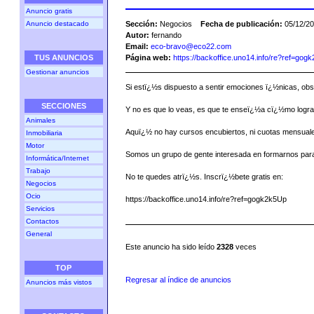
Anuncio gratis
Anuncio destacado
Sección:
Negocios
Fecha de publicación:
05/12/20
Autor:
fernando
Email:
eco-bravo@eco22.com
TUS ANUNCIOS
Página web:
https://backoffice.uno14.info/re?ref=gog
Gestionar anuncios
Si estï¿½s dispuesto a sentir emociones ï¿½nicas, ob
SECCIONES
Y no es que lo veas, es que te enseï¿½a cï¿½mo lograr
Animales
Aquï¿½ no hay cursos encubiertos, ni cuotas mensuales
Inmobiliaria
Motor
Somos un grupo de gente interesada en formarnos para 
Informática/Internet
Trabajo
No te quedes atrï¿½s. Inscrï¿½bete gratis en:
Negocios
Ocio
https://backoffice.uno14.info/re?ref=gogk2k5Up
Servicios
Contactos
General
Este anuncio ha sido leído
2328
veces
TOP
Regresar al índice de anuncios
Anuncios más vistos